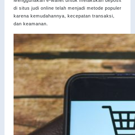
Menggunakan e-wallet untuk melakukan deposit
di situs judi online telah menjadi metode populer
karena kemudahannya, kecepatan transaksi,
dan keamanan.