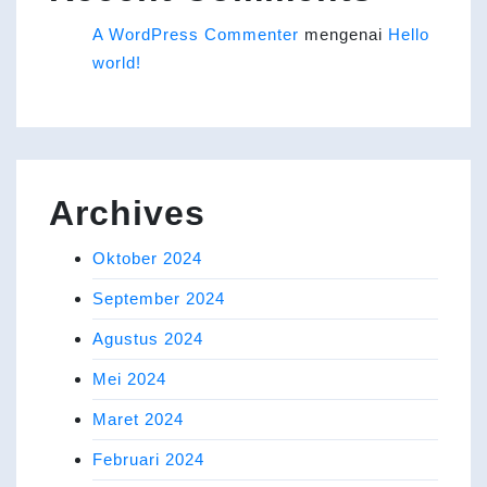
A WordPress Commenter
mengenai
Hello
world!
Archives
Oktober 2024
September 2024
Agustus 2024
Mei 2024
Maret 2024
Februari 2024