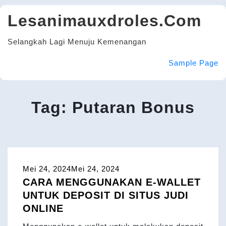
Skip
Lesanimauxdroles.com
to
content
Selangkah Lagi Menuju Kemenangan
Cl
Sample Page
M
Tag:
Putaran Bonus
Mei 24, 2024
Mei 24, 2024
CARA MENGGUNAKAN E-WALLET
UNTUK DEPOSIT DI SITUS JUDI
ONLINE