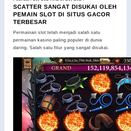
SCATTER SANGAT DISUKAI OLEH
PEMAIN SLOT DI SITUS GACOR
TERBESAR
Permainan slot telah menjadi salah satu
permainan kasino paling populer di dunia
daring. Salah satu fitur yang sangat disukai.