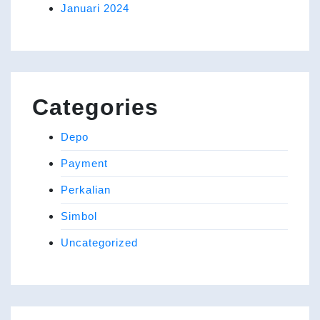
Januari 2024
Categories
Depo
Payment
Perkalian
Simbol
Uncategorized