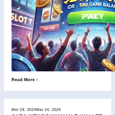
Read More
Mei 24, 2024
Mei 24, 2024