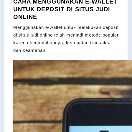
CARA MENGGUNAKAN E-WALLET
UNTUK DEPOSIT DI SITUS JUDI
ONLINE
Menggunakan e-wallet untuk melakukan deposit
di situs judi online telah menjadi metode populer
karena kemudahannya, kecepatan transaksi,
dan keamanan.