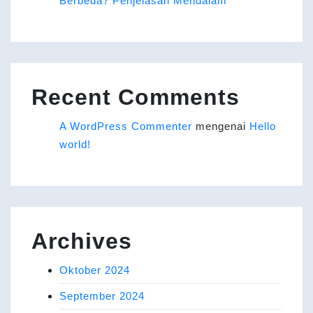
Berbeda? Penjelasan Mendalam
Recent Comments
A WordPress Commenter
mengenai
Hello
world!
Archives
Oktober 2024
September 2024