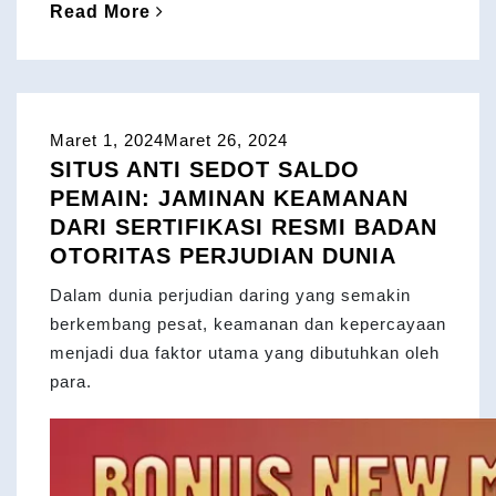
Read More
Maret 1, 2024
Maret 26, 2024
SITUS ANTI SEDOT SALDO
PEMAIN: JAMINAN KEAMANAN
DARI SERTIFIKASI RESMI BADAN
OTORITAS PERJUDIAN DUNIA
Dalam dunia perjudian daring yang semakin
berkembang pesat, keamanan dan kepercayaan
menjadi dua faktor utama yang dibutuhkan oleh
para.