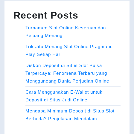
Recent Posts
Turnamen Slot Online Keseruan dan
Peluang Menang
Trik Jitu Menang Slot Online Pragmatic
Play Setiap Hari
Diskon Deposit di Situs Slot Pulsa
Terpercaya: Fenomena Terbaru yang
Mengguncang Dunia Perjudian Online
Cara Menggunakan E-Wallet untuk
Deposit di Situs Judi Online
Mengapa Minimum Deposit di Situs Slot
Berbeda? Penjelasan Mendalam