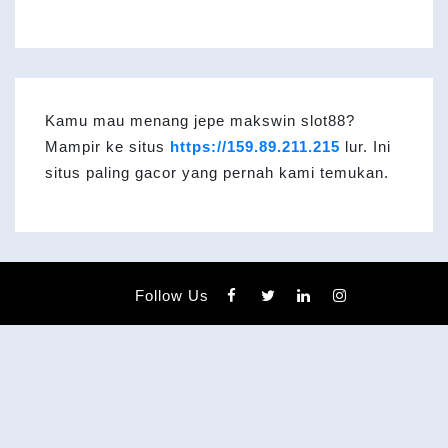
Kamu mau menang jepe makswin slot88?
Mampir ke situs
https://159.89.211.215
lur. Ini
situs paling gacor yang pernah kami temukan.
Follow Us