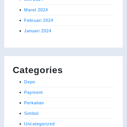
Maret 2024
Februari 2024
Januari 2024
Categories
Depo
Payment
Perkalian
Simbol
Uncategorized