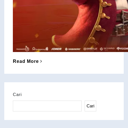
Read More
Cari
Cari