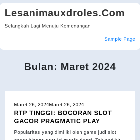
Skip
Lesanimauxdroles.com
to
content
Selangkah Lagi Menuju Kemenangan
Cl
Sample Page
M
Bulan:
Maret 2024
Maret 26, 2024
Maret 26, 2024
RTP TINGGI: BOCORAN SLOT
GACOR PRAGMATIC PLAY
Popularitas yang dimiliki oleh game judi slot